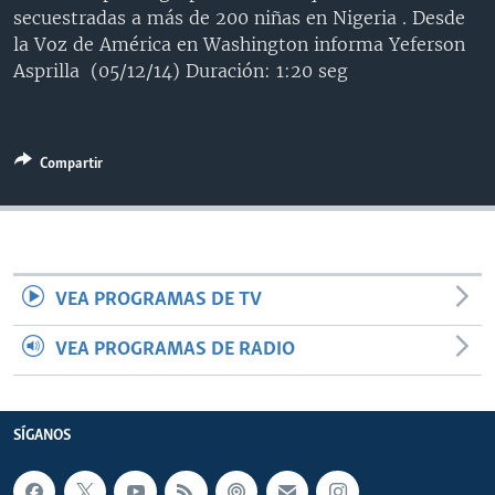
secuestradas a más de 200 niñas en Nigeria . Desde
MULTIMEDIA
VENEZUELA
NICARAGUA
ECONOMÍA
la Voz de América en Washington informa Yeferson
PROGRAMAS TV
BRASIL
ENTRETENIMIENTO Y CULTURA
VIDEOS
Asprilla (05/12/14) Duración: 1:20 seg
RADIO
TECNOLOGÍA
FOTOGRAFÍA
EL MUNDO AL DÍA
DIRECT
DEPORTES
AUDIOS
FORO INTERAMERICANO
AVANCE INFORMATIVO
Compartir
DOCUMENTALES DE LA VOA
CIENCIA Y SALUD
VISIÓN 360
AUDIONOTICIAS
LAS CLAVES
BUENOS DÍAS AMÉRICA
Learning English
PANORAMA
ESTADOS UNIDOS AL DÍA
SÍGANOS
EL MUNDO AL DÍA [RADIO]
VEA PROGRAMAS DE TV
FORO [RADIO]
VEA PROGRAMAS DE RADIO
DEPORTIVO INTERNACIONAL
Idiomas
NOTA ECONÓMICA
SÍGANOS
ENTRETENIMIENTO