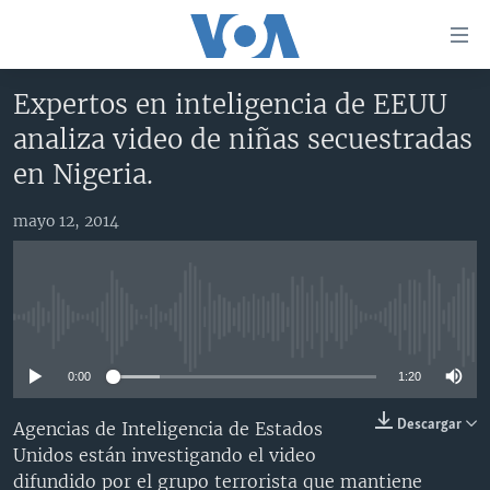
Enlaces
para
accesibilidad
Expertos en inteligencia de EEUU
Salte
AMÉRICA DEL NORTE
analiza video de niñas secuestradas
al
ELECCIONES EEUU 2024
EEUU
en Nigeria.
contenido
principal
VOA VERIFICA
MÉXICO
ELECCIONES EEUU
Salte
mayo 12, 2014
AMÉRICA LATINA
HAITÍ
VOTO DIVIDIDO
VOA VERIFICA UCRANIA/RUSIA
al
navegador
CHINA EN AMÉRICA LATINA
VOA VERIFICA INMIGRACIÓN
ARGENTINA
principal
CENTROAMÉRICA
VOA VERIFICA AMÉRICA LATINA
BOLIVIA
Salte
No media source currently available
a
OTRAS SECCIONES
COLOMBIA
COSTA RICA
búsqueda
0:00
1:20
ESPECIALES DE LA VOA
CHILE
EL SALVADOR
INMIGRACIÓN
Descargar
Agencias de Inteligencia de Estados
LIBERTAD DE PRENSA
PERÚ
GUATEMALA
LIBERTAD DE PRENSA
Unidos están investigando el video
UCRANIA
ECUADOR
HONDURAS
MUNDO
difundido por el grupo terrorista que mantiene