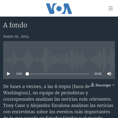
Enlaces
para
accesibilidad
A fondo
Salte
AMÉRICA DEL NORTE
al
mayo 19, 2014
ELECCIONES EEUU 2024
EEUU
contenido
principal
VOA VERIFICA
MÉXICO
ELECCIONES EEUU
Salte
AMÉRICA LATINA
HAITÍ
VOTO DIVIDIDO
VOA VERIFICA UCRANIA/RUSIA
al
No media source currently available
navegador
CHINA EN AMÉRICA LATINA
VOA VERIFICA INMIGRACIÓN
ARGENTINA
principal
0:00
30:00
CENTROAMÉRICA
VOA VERIFICA AMÉRICA LATINA
BOLIVIA
Salte
a
OTRAS SECCIONES
COLOMBIA
COSTA RICA
Descargar
De lunes a viernes, a las 8:00pm [hora de
búsqueda
Washington], un equipo de periodistas y
ESPECIALES DE LA VOA
CHILE
EL SALVADOR
INMIGRACIÓN
corresponsales analizan las noticias más relevantes.
LIBERTAD DE PRENSA
PERÚ
GUATEMALA
LIBERTAD DE PRENSA
Tony Cano y Alejandro Escalona analizan las noticias
con entrevistas sobre los eventos más importantes
UCRANIA
ECUADOR
HONDURAS
MUNDO