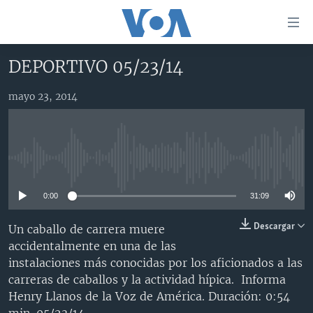
Enlaces
para
accesibilidad
DEPORTIVO 05/23/14
Salte
AMÉRICA DEL NORTE
al
mayo 23, 2014
ELECCIONES EEUU 2024
EEUU
contenido
principal
VOA VERIFICA
MÉXICO
ELECCIONES EEUU
Salte
AMÉRICA LATINA
HAITÍ
VOTO DIVIDIDO
VOA VERIFICA UCRANIA/RUSIA
al
No media source currently available
navegador
CHINA EN AMÉRICA LATINA
VOA VERIFICA INMIGRACIÓN
ARGENTINA
principal
0:00
31:09
CENTROAMÉRICA
VOA VERIFICA AMÉRICA LATINA
BOLIVIA
Salte
a
OTRAS SECCIONES
COLOMBIA
COSTA RICA
Descargar
Un caballo de carrera muere
búsqueda
accidentalmente en una de las
ESPECIALES DE LA VOA
CHILE
EL SALVADOR
INMIGRACIÓN
instalaciones más conocidas por los aficionados a las
LIBERTAD DE PRENSA
PERÚ
GUATEMALA
LIBERTAD DE PRENSA
carreras de caballos y la actividad hípica. Informa
Henry Llanos de la Voz de América. Duración: 0:54
UCRANIA
ECUADOR
HONDURAS
MUNDO