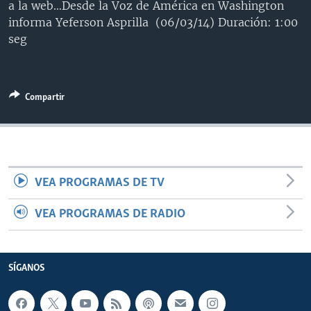
a la web…Desde la Voz de América en Washington
MULTIMEDIA
VENEZUELA
NICARAGUA
ECONOMÍA
informa Yeferson Asprilla (06/03/14) Duración: 1:00
PROGRAMAS TV
BRASIL
ENTRETENIMIENTO Y CULTURA
VIDEOS
seg
RADIO
TECNOLOGÍA
FOTOGRAFÍA
EL MUNDO AL DÍA
DIRECT
DEPORTES
AUDIOS
FORO INTERAMERICANO
AVANCE INFORMATIVO
Compartir
DOCUMENTALES DE LA VOA
CIENCIA Y SALUD
VISIÓN 360
AUDIONOTICIAS
LAS CLAVES
BUENOS DÍAS AMÉRICA
Learning English
PANORAMA
ESTADOS UNIDOS AL DÍA
VEA PROGRAMAS DE TV
SÍGANOS
EL MUNDO AL DÍA [RADIO]
FORO [RADIO]
VEA PROGRAMAS DE RADIO
DEPORTIVO INTERNACIONAL
Idiomas
NOTA ECONÓMICA
SÍGANOS
ENTRETENIMIENTO