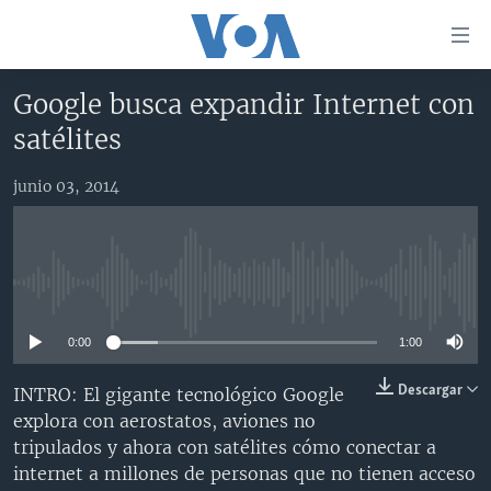
Enlaces
para
accesibilidad
Google busca expandir Internet con
Salte
AMÉRICA DEL NORTE
satélites
al
ELECCIONES EEUU 2024
EEUU
contenido
junio 03, 2014
principal
VOA VERIFICA
MÉXICO
ELECCIONES EEUU
Salte
AMÉRICA LATINA
HAITÍ
VOTO DIVIDIDO
VOA VERIFICA UCRANIA/RUSIA
al
navegador
CHINA EN AMÉRICA LATINA
VOA VERIFICA INMIGRACIÓN
ARGENTINA
No media source currently available
principal
CENTROAMÉRICA
VOA VERIFICA AMÉRICA LATINA
BOLIVIA
Salte
0:00
1:00
a
OTRAS SECCIONES
COLOMBIA
COSTA RICA
búsqueda
ESPECIALES DE LA VOA
CHILE
EL SALVADOR
INMIGRACIÓN
Descargar
INTRO: El gigante tecnológico Google
explora con aerostatos, aviones no
LIBERTAD DE PRENSA
PERÚ
GUATEMALA
LIBERTAD DE PRENSA
tripulados y ahora con satélites cómo conectar a
UCRANIA
ECUADOR
HONDURAS
MUNDO
internet a millones de personas que no tienen acceso