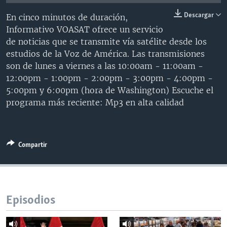
MULTIMEDIA
VENEZUELA
NICARAGUA
ECONOMÍA
Descargar
En cinco minutos de duración,
PROGRAMAS TV
BRASIL
ENTRETENIMIENTO Y CULTURA
VIDEOS
Informativo VOASAT ofrece un servicio
de noticias que se transmite vía satélite desde los
RADIO
TECNOLOGÍA
FOTOGRAFÍA
EL MUNDO AL DÍA
estudios de la Voz de América. Las transmisiones
DIRECT
DEPORTES
AUDIOS
FORO INTERAMERICANO
AVANCE INFORMATIVO
son de lunes a viernes a las 10:00am - 11:00am -
12:00pm - 1:00pm - 2:00pm - 3:00pm - 4:00pm -
DOCUMENTALES DE LA VOA
CIENCIA Y SALUD
VISIÓN 360
AUDIONOTICIAS
5:00pm y 6:00pm (hora de Washington) Escuche el
LAS CLAVES
BUENOS DÍAS AMÉRICA
programa más reciente: Mp3 en alta calidad
Learning English
PANORAMA
ESTADOS UNIDOS AL DÍA
SÍGANOS
EL MUNDO AL DÍA [RADIO]
Compartir
FORO [RADIO]
DEPORTIVO INTERNACIONAL
Idiomas
NOTA ECONÓMICA
Episodios
ENTRETENIMIENTO