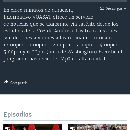
MULTIMEDIA
VENEZUELA
NICARAGUA
ECONOMÍA
Descargar
En cinco minutos de duración,
PROGRAMAS TV
BRASIL
ENTRETENIMIENTO Y CULTURA
VIDEOS
Informativo VOASAT ofrece un servicio
de noticias que se transmite vía satélite desde los
RADIO
TECNOLOGÍA
FOTOGRAFÍA
EL MUNDO AL DÍA
estudios de la Voz de América. Las transmisiones
DIRECT
DEPORTES
AUDIOS
FORO INTERAMERICANO
AVANCE INFORMATIVO
son de lunes a viernes a las 10:00am - 11:00am -
12:00pm - 1:00pm - 2:00pm - 3:00pm - 4:00pm -
DOCUMENTALES DE LA VOA
CIENCIA Y SALUD
VISIÓN 360
AUDIONOTICIAS
5:00pm y 6:00pm (hora de Washington) Escuche el
LAS CLAVES
BUENOS DÍAS AMÉRICA
programa más reciente: Mp3 en alta calidad
Learning English
PANORAMA
ESTADOS UNIDOS AL DÍA
SÍGANOS
EL MUNDO AL DÍA [RADIO]
Compartir
FORO [RADIO]
DEPORTIVO INTERNACIONAL
Idiomas
NOTA ECONÓMICA
Episodios
ENTRETENIMIENTO