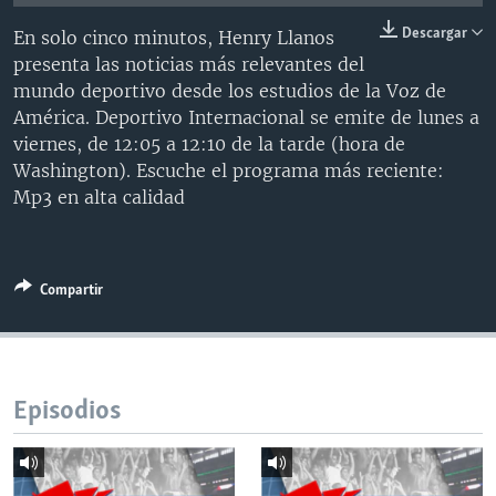
MULTIMEDIA
VENEZUELA
NICARAGUA
ECONOMÍA
Descargar
En solo cinco minutos, Henry Llanos
PROGRAMAS TV
BRASIL
ENTRETENIMIENTO Y CULTURA
VIDEOS
presenta las noticias más relevantes del
mundo deportivo desde los estudios de la Voz de
RADIO
TECNOLOGÍA
FOTOGRAFÍA
EL MUNDO AL DÍA
América. Deportivo Internacional se emite de lunes a
DIRECT
DEPORTES
AUDIOS
FORO INTERAMERICANO
AVANCE INFORMATIVO
viernes, de 12:05 a 12:10 de la tarde (hora de
Washington). Escuche el programa más reciente:
DOCUMENTALES DE LA VOA
CIENCIA Y SALUD
VISIÓN 360
AUDIONOTICIAS
Mp3 en alta calidad
LAS CLAVES
BUENOS DÍAS AMÉRICA
Learning English
PANORAMA
ESTADOS UNIDOS AL DÍA
Compartir
SÍGANOS
EL MUNDO AL DÍA [RADIO]
FORO [RADIO]
DEPORTIVO INTERNACIONAL
Idiomas
Episodios
NOTA ECONÓMICA
ENTRETENIMIENTO