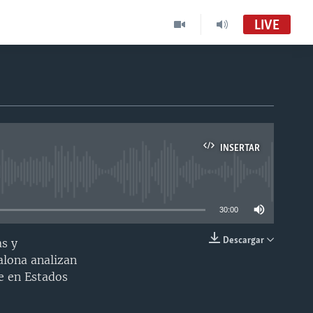
LIVE
INSERTAR
able
30:00
Descargar
as y
INSERTAR
alona analizan
de en Estados