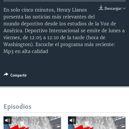
MULTIMEDIA
VENEZUELA
NICARAGUA
ECONOMÍA
Descargar
En solo cinco minutos, Henry Llanos
PROGRAMAS TV
BRASIL
ENTRETENIMIENTO Y CULTURA
VIDEOS
presenta las noticias más relevantes del
mundo deportivo desde los estudios de la Voz de
RADIO
TECNOLOGÍA
FOTOGRAFÍA
EL MUNDO AL DÍA
América. Deportivo Internacional se emite de lunes a
DIRECT
DEPORTES
AUDIOS
FORO INTERAMERICANO
AVANCE INFORMATIVO
viernes, de 12:05 a 12:10 de la tarde (hora de
Washington). Escuche el programa más reciente:
DOCUMENTALES DE LA VOA
CIENCIA Y SALUD
VISIÓN 360
AUDIONOTICIAS
Mp3 en alta calidad
LAS CLAVES
BUENOS DÍAS AMÉRICA
Learning English
PANORAMA
ESTADOS UNIDOS AL DÍA
Compartir
SÍGANOS
EL MUNDO AL DÍA [RADIO]
FORO [RADIO]
DEPORTIVO INTERNACIONAL
Idiomas
Episodios
NOTA ECONÓMICA
ENTRETENIMIENTO