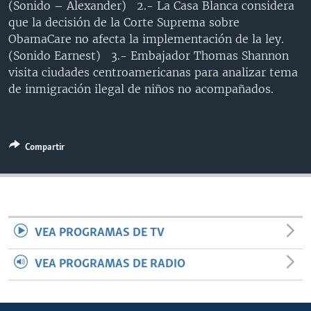
(Sonido – Alexander) 2.- La Casa Blanca considera
MULTIMEDIA
VENEZUELA
NICARAGUA
ECONOMÍA
que la decisión de la Corte Suprema sobre
PROGRAMAS TV
BRASIL
ENTRETENIMIENTO Y CULTURA
VIDEOS
ObamaCare no afecta la implementación de la ley.
(Sonido Earnest) 3.- Embajador Thomas Shannon
RADIO
TECNOLOGÍA
FOTOGRAFÍA
EL MUNDO AL DÍA
visita ciudades centroamericanas para analizar tema
DIRECT
DEPORTES
AUDIOS
FORO INTERAMERICANO
AVANCE INFORMATIVO
de inmigración ilegal de niños no acompañados.
DOCUMENTALES DE LA VOA
CIENCIA Y SALUD
VISIÓN 360
AUDIONOTICIAS
LAS CLAVES
BUENOS DÍAS AMÉRICA
Compartir
Learning English
PANORAMA
ESTADOS UNIDOS AL DÍA
SÍGANOS
EL MUNDO AL DÍA [RADIO]
FORO [RADIO]
VEA PROGRAMAS DE TV
DEPORTIVO INTERNACIONAL
Idiomas
NOTA ECONÓMICA
VEA PROGRAMAS DE RADIO
ENTRETENIMIENTO