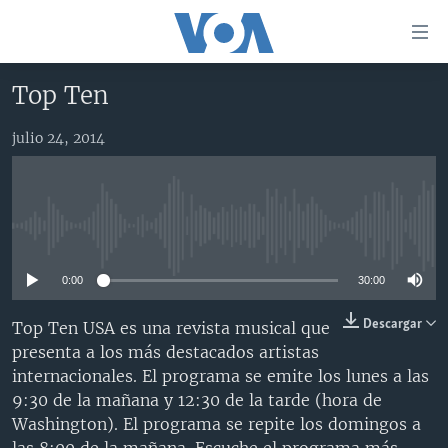
Enlaces
para
accesibilidad
Top Ten
Salte
AMÉRICA DEL NORTE
al
julio 24, 2014
ELECCIONES EEUU 2024
EEUU
contenido
principal
VOA VERIFICA
MÉXICO
ELECCIONES EEUU
Salte
AMÉRICA LATINA
HAITÍ
VOTO DIVIDIDO
VOA VERIFICA UCRANIA/RUSIA
al
No media source currently available
navegador
CHINA EN AMÉRICA LATINA
VOA VERIFICA INMIGRACIÓN
ARGENTINA
principal
0:00
30:00
CENTROAMÉRICA
VOA VERIFICA AMÉRICA LATINA
BOLIVIA
Salte
a
OTRAS SECCIONES
COLOMBIA
COSTA RICA
Descargar
Top Ten USA es una revista musical que
búsqueda
presenta a los más destacados artistas
ESPECIALES DE LA VOA
CHILE
EL SALVADOR
INMIGRACIÓN
internacionales. El programa se emite los lunes a las
LIBERTAD DE PRENSA
PERÚ
GUATEMALA
LIBERTAD DE PRENSA
9:30 de la mañana y 12:30 de la tarde (hora de
Washington). El programa se repite los domingos a
UCRANIA
ECUADOR
HONDURAS
MUNDO