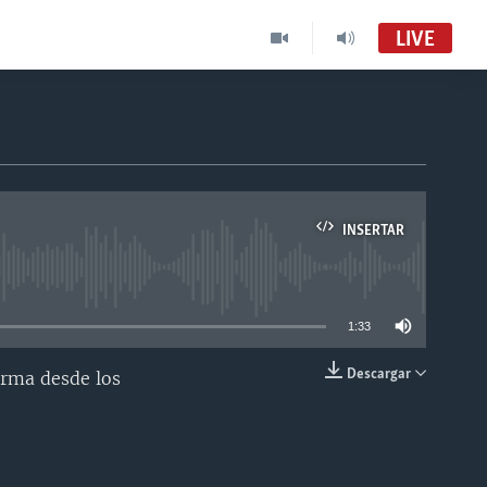
LIVE
INSERTAR
able
1:33
Descargar
orma desde los
INSERTAR