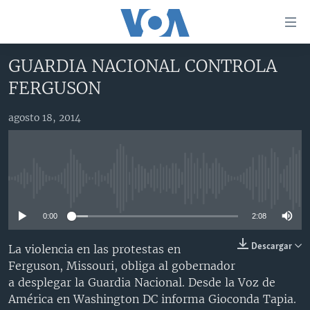
Enlaces
para
accesibilidad
GUARDIA NACIONAL CONTROLA
Salte
AMÉRICA DEL NORTE
FERGUSON
al
ELECCIONES EEUU 2024
EEUU
contenido
agosto 18, 2014
principal
VOA VERIFICA
MÉXICO
ELECCIONES EEUU
Salte
AMÉRICA LATINA
HAITÍ
VOTO DIVIDIDO
VOA VERIFICA UCRANIA/RUSIA
al
navegador
CHINA EN AMÉRICA LATINA
VOA VERIFICA INMIGRACIÓN
ARGENTINA
No media source currently available
principal
CENTROAMÉRICA
VOA VERIFICA AMÉRICA LATINA
BOLIVIA
Salte
0:00
2:08
a
OTRAS SECCIONES
COLOMBIA
COSTA RICA
búsqueda
ESPECIALES DE LA VOA
CHILE
EL SALVADOR
INMIGRACIÓN
Descargar
La violencia en las protestas en
Ferguson, Missouri, obliga al gobernador
LIBERTAD DE PRENSA
PERÚ
GUATEMALA
LIBERTAD DE PRENSA
a desplegar la Guardia Nacional. Desde la Voz de
UCRANIA
ECUADOR
HONDURAS
MUNDO
América en Washington DC informa Gioconda Tapia.