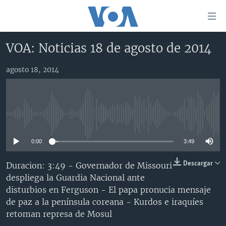
Enlaces
para
accesibilidad
VOA: Noticias 18 de agosto de 2014
Salte
AMÉRICA DEL NORTE
al
agosto 18, 2014
ELECCIONES EEUU 2024
EEUU
contenido
principal
VOA VERIFICA
MÉXICO
ELECCIONES EEUU
Salte
AMÉRICA LATINA
HAITÍ
VOTO DIVIDIDO
VOA VERIFICA UCRANIA/RUSIA
al
No media source currently available
navegador
CHINA EN AMÉRICA LATINA
VOA VERIFICA INMIGRACIÓN
ARGENTINA
principal
0:00
3:49
CENTROAMÉRICA
VOA VERIFICA AMÉRICA LATINA
BOLIVIA
Salte
a
OTRAS SECCIONES
COLOMBIA
COSTA RICA
Descargar
Duracion: 3:49 - Governador de Missouri
búsqueda
despliega la Guardia Nacional ante
ESPECIALES DE LA VOA
CHILE
EL SALVADOR
INMIGRACIÓN
disturbios en Ferguson - El papa pronucia mensaje
LIBERTAD DE PRENSA
PERÚ
GUATEMALA
LIBERTAD DE PRENSA
de paz a la península coreana - Kurdos e iraquíes
retoman represa de Mosul
UCRANIA
ECUADOR
HONDURAS
MUNDO