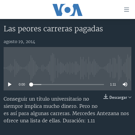
Enlaces
para
accesibilidad
Las peores carreras pagadas
Salte
AMÉRICA DEL NORTE
al
agosto 19, 2014
ELECCIONES EEUU 2024
EEUU
contenido
principal
VOA VERIFICA
MÉXICO
ELECCIONES EEUU
Salte
AMÉRICA LATINA
HAITÍ
VOTO DIVIDIDO
VOA VERIFICA UCRANIA/RUSIA
al
No media source currently available
navegador
CHINA EN AMÉRICA LATINA
VOA VERIFICA INMIGRACIÓN
ARGENTINA
principal
0:00
1:11
CENTROAMÉRICA
VOA VERIFICA AMÉRICA LATINA
BOLIVIA
Salte
a
OTRAS SECCIONES
COLOMBIA
COSTA RICA
Descargar
Conseguir un título universitario no
búsqueda
siempre implica mucho dinero. Pero no
ESPECIALES DE LA VOA
CHILE
EL SALVADOR
INMIGRACIÓN
es así para algunas carreras. Mercedes Antezana nos
LIBERTAD DE PRENSA
PERÚ
GUATEMALA
LIBERTAD DE PRENSA
ofrece una lista de ellas. Duración: 1.11
UCRANIA
ECUADOR
HONDURAS
MUNDO