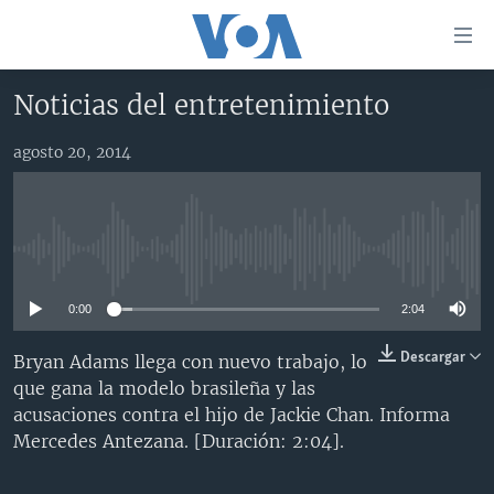
Enlaces
para
accesibilidad
Noticias del entretenimiento
Salte
AMÉRICA DEL NORTE
al
agosto 20, 2014
ELECCIONES EEUU 2024
EEUU
contenido
principal
VOA VERIFICA
MÉXICO
ELECCIONES EEUU
Salte
AMÉRICA LATINA
HAITÍ
VOTO DIVIDIDO
VOA VERIFICA UCRANIA/RUSIA
al
No media source currently available
navegador
CHINA EN AMÉRICA LATINA
VOA VERIFICA INMIGRACIÓN
ARGENTINA
principal
0:00
2:04
CENTROAMÉRICA
VOA VERIFICA AMÉRICA LATINA
BOLIVIA
Salte
a
OTRAS SECCIONES
COLOMBIA
COSTA RICA
Descargar
Bryan Adams llega con nuevo trabajo, lo
búsqueda
que gana la modelo brasileña y las
ESPECIALES DE LA VOA
CHILE
EL SALVADOR
INMIGRACIÓN
acusaciones contra el hijo de Jackie Chan. Informa
LIBERTAD DE PRENSA
PERÚ
GUATEMALA
LIBERTAD DE PRENSA
Mercedes Antezana. [Duración: 2:04].
UCRANIA
ECUADOR
HONDURAS
MUNDO