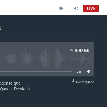
LIVE
a
INSERTAR
able
1:58
Descargar
nidense que
INSERTAR
 Qaeda. Desde la