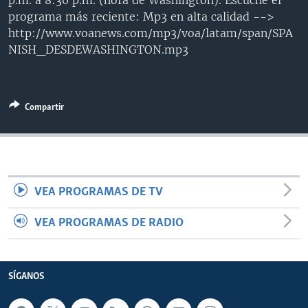
p.m. a 8:30 p.m. (hora de Washington). Escuche el
MULTIMEDIA
VENEZUELA
NICARAGUA
ECONOMÍA
programa más reciente: Mp3 en alta calidad -->
http://www.voanews.com/mp3/voa/latam/span/SPA
PROGRAMAS TV
BRASIL
ENTRETENIMIENTO Y CULTURA
VIDEOS
NISH_DESDEWASHINGTON.mp3
RADIO
TECNOLOGÍA
FOTOGRAFÍA
EL MUNDO AL DÍA
DIRECT
DEPORTES
AUDIOS
FORO INTERAMERICANO
AVANCE INFORMATIVO
Compartir
DOCUMENTALES DE LA VOA
CIENCIA Y SALUD
VISIÓN 360
AUDIONOTICIAS
LAS CLAVES
BUENOS DÍAS AMÉRICA
Learning English
PANORAMA
ESTADOS UNIDOS AL DÍA
SÍGANOS
EL MUNDO AL DÍA [RADIO]
VEA PROGRAMAS DE TV
FORO [RADIO]
VEA PROGRAMAS DE RADIO
DEPORTIVO INTERNACIONAL
Idiomas
NOTA ECONÓMICA
SÍGANOS
ENTRETENIMIENTO