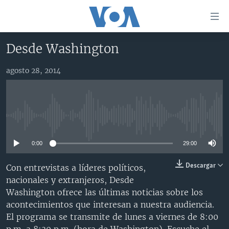
Enlaces
para
accesibilidad
Desde Washington
Salte
AMÉRICA DEL NORTE
al
agosto 28, 2014
ELECCIONES EEUU 2024
EEUU
contenido
principal
VOA VERIFICA
MÉXICO
ELECCIONES EEUU
Salte
AMÉRICA LATINA
HAITÍ
VOTO DIVIDIDO
VOA VERIFICA UCRANIA/RUSIA
al
No media source currently available
navegador
CHINA EN AMÉRICA LATINA
VOA VERIFICA INMIGRACIÓN
ARGENTINA
principal
0:00
29:00
CENTROAMÉRICA
VOA VERIFICA AMÉRICA LATINA
BOLIVIA
Salte
a
OTRAS SECCIONES
COLOMBIA
COSTA RICA
Descargar
Con entrevistas a líderes políticos,
búsqueda
nacionales y extranjeros, Desde
ESPECIALES DE LA VOA
CHILE
EL SALVADOR
INMIGRACIÓN
Washington ofrece las últimas noticias sobre los
LIBERTAD DE PRENSA
PERÚ
GUATEMALA
LIBERTAD DE PRENSA
acontecimientos que interesan a nuestra audiencia.
El programa se transmite de lunes a viernes de 8:00
UCRANIA
ECUADOR
HONDURAS
MUNDO