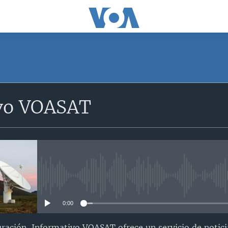
SUSCRÍBETE
vo VOASAT
Suscríbase
No media source currently avail
0:00
ración, Informativo VOASAT ofrece un servicio de notici