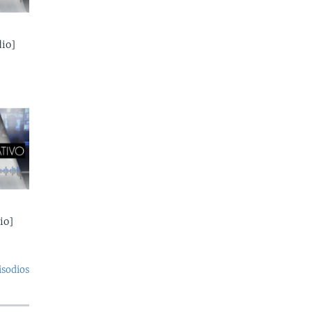
io]
io]
isodios