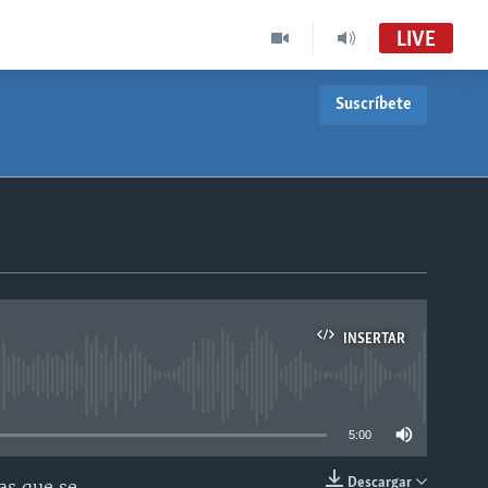
LIVE
Suscríbete
INSERTAR
able
5:00
Descargar
as que se