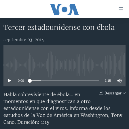
Enlaces
para
accesibilidad
Tercer estadounidense con ébola
Salte
AMÉRICA DEL NORTE
al
septiembre 03, 2014
ELECCIONES EEUU 2024
EEUU
contenido
principal
VOA VERIFICA
MÉXICO
ELECCIONES EEUU
Salte
AMÉRICA LATINA
HAITÍ
VOTO DIVIDIDO
VOA VERIFICA UCRANIA/RUSIA
al
No media source currently available
navegador
CHINA EN AMÉRICA LATINA
VOA VERIFICA INMIGRACIÓN
ARGENTINA
principal
0:00
1:15
CENTROAMÉRICA
VOA VERIFICA AMÉRICA LATINA
BOLIVIA
Salte
a
OTRAS SECCIONES
COLOMBIA
COSTA RICA
Descargar
Habla sobreviviente de ébola... en
búsqueda
momentos en que diagnostican a otro
ESPECIALES DE LA VOA
CHILE
EL SALVADOR
INMIGRACIÓN
estadounidense con el virus. Informa desde los
LIBERTAD DE PRENSA
PERÚ
GUATEMALA
LIBERTAD DE PRENSA
estudios de la Voz de América en Washington, Tony
Cano. Duración: 1:15
UCRANIA
ECUADOR
HONDURAS
MUNDO