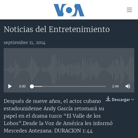
Enlaces
para
accesibilidad
Noticias del Entretenimiento
Salte
AMÉRICA DEL NORTE
al
septiembre 11, 2014
ELECCIONES EEUU 2024
EEUU
contenido
principal
VOA VERIFICA
MÉXICO
ELECCIONES EEUU
Salte
AMÉRICA LATINA
HAITÍ
VOTO DIVIDIDO
VOA VERIFICA UCRANIA/RUSIA
al
No media source currently available
navegador
CHINA EN AMÉRICA LATINA
VOA VERIFICA INMIGRACIÓN
ARGENTINA
principal
0:00
1:44
CENTROAMÉRICA
VOA VERIFICA AMÉRICA LATINA
BOLIVIA
Salte
a
OTRAS SECCIONES
COLOMBIA
COSTA RICA
Descargar
Después de nueve años, el actor cubano
búsqueda
estadounidense Andy García retomará su
ESPECIALES DE LA VOA
CHILE
EL SALVADOR
INMIGRACIÓN
papel en el drama turco “El Valle de los
LIBERTAD DE PRENSA
PERÚ
GUATEMALA
LIBERTAD DE PRENSA
Lobos”.Desde la Voz de América les informó
Mercedes Antezana. DURACION 1:44
UCRANIA
ECUADOR
HONDURAS
MUNDO