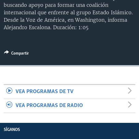
buscando apoyo para formar una coalición
MULTIMEDIA
VENEZUELA
NICARAGUA
ECONOMÍA
internacional que enfrente al grupo Estado Islámico.
PROGRAMAS TV
BRASIL
ENTRETENIMIENTO Y CULTURA
VIDEOS
Desde la Voz de América, en Washington, informa
Alejandro Escalona. Duración: 1:05
RADIO
TECNOLOGÍA
FOTOGRAFÍA
EL MUNDO AL DÍA
DIRECT
DEPORTES
AUDIOS
FORO INTERAMERICANO
AVANCE INFORMATIVO
DOCUMENTALES DE LA VOA
CIENCIA Y SALUD
VISIÓN 360
AUDIONOTICIAS
Compartir
LAS CLAVES
BUENOS DÍAS AMÉRICA
Learning English
PANORAMA
ESTADOS UNIDOS AL DÍA
SÍGANOS
EL MUNDO AL DÍA [RADIO]
VEA PROGRAMAS DE TV
FORO [RADIO]
VEA PROGRAMAS DE RADIO
DEPORTIVO INTERNACIONAL
Idiomas
NOTA ECONÓMICA
ENTRETENIMIENTO
SÍGANOS