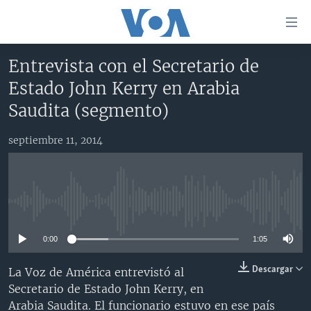
Enlaces
para
accesibilidad
Entrevista con el Secretario de
Salte
AMÉRICA DEL NORTE
Estado John Kerry en Arabia
al
ELECCIONES EEUU 2024
EEUU
Saudita (segmento)
contenido
principal
VOA VERIFICA
MÉXICO
ELECCIONES EEUU
Salte
septiembre 11, 2014
AMÉRICA LATINA
HAITÍ
VOTO DIVIDIDO
VOA VERIFICA UCRANIA/RUSIA
al
navegador
CHINA EN AMÉRICA LATINA
VOA VERIFICA INMIGRACIÓN
ARGENTINA
principal
CENTROAMÉRICA
VOA VERIFICA AMÉRICA LATINA
BOLIVIA
Salte
No media source currently available
a
OTRAS SECCIONES
COLOMBIA
COSTA RICA
búsqueda
0:00
1:05
ESPECIALES DE LA VOA
CHILE
EL SALVADOR
INMIGRACIÓN
Descargar
La Voz de América entrevistó al
LIBERTAD DE PRENSA
PERÚ
GUATEMALA
LIBERTAD DE PRENSA
Secretario de Estado John Kerry, en
UCRANIA
ECUADOR
HONDURAS
MUNDO
Arabia Saudita. El funcionario estuvo en ese país