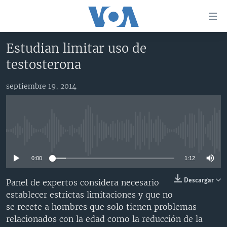
Enlaces
para
accesibilidad
Estudian limitar uso de
Salte
AMÉRICA DEL NORTE
testosterona
al
ELECCIONES EEUU 2024
EEUU
contenido
septiembre 19, 2014
principal
VOA VERIFICA
MÉXICO
ELECCIONES EEUU
Salte
AMÉRICA LATINA
HAITÍ
VOTO DIVIDIDO
VOA VERIFICA UCRANIA/RUSIA
al
navegador
CHINA EN AMÉRICA LATINA
VOA VERIFICA INMIGRACIÓN
ARGENTINA
No media source currently available
principal
CENTROAMÉRICA
VOA VERIFICA AMÉRICA LATINA
BOLIVIA
Salte
0:00
1:12
a
OTRAS SECCIONES
COLOMBIA
COSTA RICA
búsqueda
ESPECIALES DE LA VOA
CHILE
EL SALVADOR
INMIGRACIÓN
Descargar
Panel de expertos considera necesario
establecer estrictas limitaciones y que no
LIBERTAD DE PRENSA
PERÚ
GUATEMALA
LIBERTAD DE PRENSA
se recete a hombres que solo tienen problemas
UCRANIA
ECUADOR
HONDURAS
MUNDO
relacionados con la edad como la reducción de la