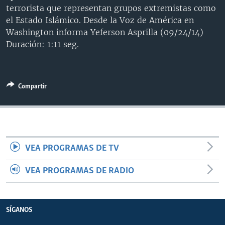
terrorista que representan grupos extremistas como
MULTIMEDIA
VENEZUELA
NICARAGUA
ECONOMÍA
el Estado Islámico. Desde la Voz de América en
PROGRAMAS TV
BRASIL
ENTRETENIMIENTO Y CULTURA
VIDEOS
Washington informa Yeferson Asprilla (09/24/14)
Duración: 1:11 seg.
RADIO
TECNOLOGÍA
FOTOGRAFÍA
EL MUNDO AL DÍA
DIRECT
DEPORTES
AUDIOS
FORO INTERAMERICANO
AVANCE INFORMATIVO
DOCUMENTALES DE LA VOA
CIENCIA Y SALUD
VISIÓN 360
AUDIONOTICIAS
Compartir
LAS CLAVES
BUENOS DÍAS AMÉRICA
Learning English
PANORAMA
ESTADOS UNIDOS AL DÍA
SÍGANOS
EL MUNDO AL DÍA [RADIO]
VEA PROGRAMAS DE TV
FORO [RADIO]
VEA PROGRAMAS DE RADIO
DEPORTIVO INTERNACIONAL
Idiomas
NOTA ECONÓMICA
ENTRETENIMIENTO
SÍGANOS