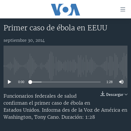
Enlaces
para
accesibilidad
Primer caso de ébola en EEUU
Salte
AMÉRICA DEL NORTE
al
septiembre 30, 2014
ELECCIONES EEUU 2024
EEUU
contenido
principal
VOA VERIFICA
MÉXICO
ELECCIONES EEUU
Salte
AMÉRICA LATINA
HAITÍ
VOTO DIVIDIDO
VOA VERIFICA UCRANIA/RUSIA
al
No media source currently available
navegador
CHINA EN AMÉRICA LATINA
VOA VERIFICA INMIGRACIÓN
ARGENTINA
principal
0:00
1:28
CENTROAMÉRICA
VOA VERIFICA AMÉRICA LATINA
BOLIVIA
Salte
a
OTRAS SECCIONES
COLOMBIA
COSTA RICA
Descargar
Funcionarios federales de salud
búsqueda
confirman el primer caso de ébola en
ESPECIALES DE LA VOA
CHILE
EL SALVADOR
INMIGRACIÓN
Estados Unidos. Informa des de la Voz de América en
LIBERTAD DE PRENSA
PERÚ
GUATEMALA
LIBERTAD DE PRENSA
Washington, Tony Cano. Duración: 1:28
UCRANIA
ECUADOR
HONDURAS
MUNDO