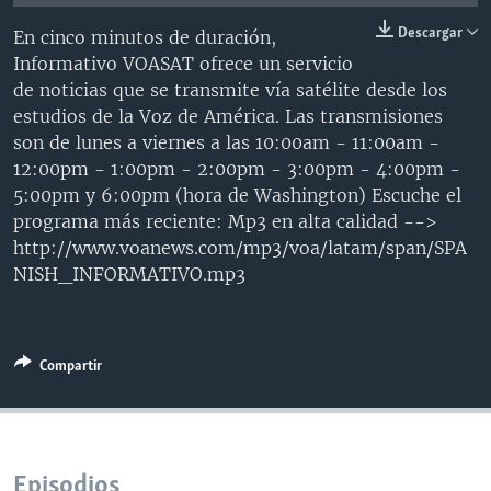
MULTIMEDIA
VENEZUELA
NICARAGUA
ECONOMÍA
Descargar
En cinco minutos de duración,
PROGRAMAS TV
BRASIL
ENTRETENIMIENTO Y CULTURA
VIDEOS
Informativo VOASAT ofrece un servicio
de noticias que se transmite vía satélite desde los
RADIO
TECNOLOGÍA
FOTOGRAFÍA
EL MUNDO AL DÍA
estudios de la Voz de América. Las transmisiones
DIRECT
DEPORTES
AUDIOS
FORO INTERAMERICANO
AVANCE INFORMATIVO
son de lunes a viernes a las 10:00am - 11:00am -
12:00pm - 1:00pm - 2:00pm - 3:00pm - 4:00pm -
DOCUMENTALES DE LA VOA
CIENCIA Y SALUD
VISIÓN 360
AUDIONOTICIAS
5:00pm y 6:00pm (hora de Washington) Escuche el
LAS CLAVES
BUENOS DÍAS AMÉRICA
programa más reciente: Mp3 en alta calidad -->
Learning English
http://www.voanews.com/mp3/voa/latam/span/SPA
PANORAMA
ESTADOS UNIDOS AL DÍA
NISH_INFORMATIVO.mp3
SÍGANOS
EL MUNDO AL DÍA [RADIO]
FORO [RADIO]
Compartir
DEPORTIVO INTERNACIONAL
Idiomas
NOTA ECONÓMICA
ENTRETENIMIENTO
Episodios