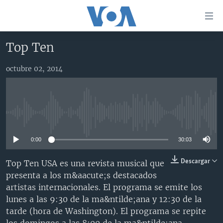
Enlaces
para
accesibilidad
Top Ten
Salte
AMÉRICA DEL NORTE
al
octubre 02, 2014
ELECCIONES EEUU 2024
EEUU
contenido
principal
VOA VERIFICA
MÉXICO
ELECCIONES EEUU
Salte
AMÉRICA LATINA
HAITÍ
VOTO DIVIDIDO
VOA VERIFICA UCRANIA/RUSIA
al
No media source currently available
navegador
CHINA EN AMÉRICA LATINA
VOA VERIFICA INMIGRACIÓN
ARGENTINA
principal
0:00
30:03
CENTROAMÉRICA
VOA VERIFICA AMÉRICA LATINA
BOLIVIA
Salte
a
OTRAS SECCIONES
COLOMBIA
COSTA RICA
Descargar
Top Ten USA es una revista musical que
búsqueda
presenta a los m&aacute;s destacados
ESPECIALES DE LA VOA
CHILE
EL SALVADOR
INMIGRACIÓN
artistas internacionales. El programa se emite los
LIBERTAD DE PRENSA
PERÚ
GUATEMALA
LIBERTAD DE PRENSA
lunes a las 9:30 de la ma&ntilde;ana y 12:30 de la
tarde (hora de Washington). El programa se repite
UCRANIA
ECUADOR
HONDURAS
MUNDO