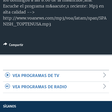
los domingos a las 8:00 de la ma&ntilde;ana.
MULTIMEDIA
VENEZUELA
NICARAGUA
ECONOMÍA
Escuche el programa m&aacute;s reciente: Mp3 en
alta calidad -->
PROGRAMAS TV
BRASIL
ENTRETENIMIENTO Y CULTURA
VIDEOS
http://www.voanews.com/mp3/voa/latam/span/SPA
RADIO
TECNOLOGÍA
FOTOGRAFÍA
EL MUNDO AL DÍA
NISH_TOPTENUSA.mp3
DIRECT
DEPORTES
AUDIOS
FORO INTERAMERICANO
AVANCE INFORMATIVO
DOCUMENTALES DE LA VOA
CIENCIA Y SALUD
VISIÓN 360
AUDIONOTICIAS
Compartir
LAS CLAVES
BUENOS DÍAS AMÉRICA
Learning English
PANORAMA
ESTADOS UNIDOS AL DÍA
SÍGANOS
EL MUNDO AL DÍA [RADIO]
VEA PROGRAMAS DE TV
FORO [RADIO]
DEPORTIVO INTERNACIONAL
VEA PROGRAMAS DE RADIO
Idiomas
NOTA ECONÓMICA
ENTRETENIMIENTO
SÍGANOS