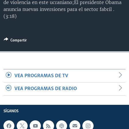
de violencia en este ucraniano;El presidente Obama
MULTIMEDIA
VENEZUELA
NICARAGUA
ECONOMÍA
anuncia nuevas inversiones para el sector fabril .
PROGRAMAS TV
BRASIL
ENTRETENIMIENTO Y CULTURA
VIDEOS
(3:18)
RADIO
TECNOLOGÍA
FOTOGRAFÍA
EL MUNDO AL DÍA
DIRECT
DEPORTES
AUDIOS
FORO INTERAMERICANO
AVANCE INFORMATIVO
Compartir
DOCUMENTALES DE LA VOA
CIENCIA Y SALUD
VISIÓN 360
AUDIONOTICIAS
LAS CLAVES
BUENOS DÍAS AMÉRICA
Learning English
PANORAMA
ESTADOS UNIDOS AL DÍA
VEA PROGRAMAS DE TV
SÍGANOS
EL MUNDO AL DÍA [RADIO]
FORO [RADIO]
VEA PROGRAMAS DE RADIO
DEPORTIVO INTERNACIONAL
Idiomas
NOTA ECONÓMICA
SÍGANOS
ENTRETENIMIENTO