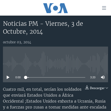
Enlaces
para
accesibilidad
Noticias PM - Viernes, 3 de
Salte
AMÉRICA DEL NORTE
Octubre, 2014
al
ELECCIONES EEUU 2024
EEUU
contenido
octubre 03, 2014
principal
VOA VERIFICA
MÉXICO
ELECCIONES EEUU
Salte
AMÉRICA LATINA
HAITÍ
VOTO DIVIDIDO
VOA VERIFICA UCRANIA/RUSIA
al
navegador
CHINA EN AMÉRICA LATINA
VOA VERIFICA INMIGRACIÓN
ARGENTINA
No media source currently available
principal
CENTROAMÉRICA
VOA VERIFICA AMÉRICA LATINA
BOLIVIA
Salte
0:00
3:20
a
OTRAS SECCIONES
COLOMBIA
COSTA RICA
búsqueda
ESPECIALES DE LA VOA
CHILE
EL SALVADOR
INMIGRACIÓN
Descargar
Cuatro mil, en total, serían los soldados
que enviará Estados Unidos a África
LIBERTAD DE PRENSA
PERÚ
GUATEMALA
LIBERTAD DE PRENSA
Occidental ;Estados Unidos exhorta a Ucrania, Rusia
UCRANIA
ECUADOR
HONDURAS
MUNDO
y a fuerzas pro rusas a tomar medidas ante escalada