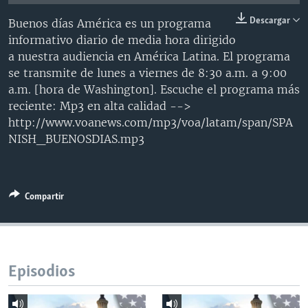
MULTIMEDIA
VENEZUELA
NICARAGUA
ECONOMÍA
Descargar
Buenos días América es un programa
PROGRAMAS TV
BRASIL
ENTRETENIMIENTO Y CULTURA
VIDEOS
informativo diario de media hora dirigido
a nuestra audiencia en América Latina. El programa
RADIO
TECNOLOGÍA
FOTOGRAFÍA
EL MUNDO AL DÍA
se transmite de lunes a viernes de 8:30 a.m. a 9:00
DIRECT
DEPORTES
AUDIOS
FORO INTERAMERICANO
AVANCE INFORMATIVO
a.m. [hora de Washington]. Escuche el programa más
reciente: Mp3 en alta calidad -->
DOCUMENTALES DE LA VOA
CIENCIA Y SALUD
VISIÓN 360
AUDIONOTICIAS
http://www.voanews.com/mp3/voa/latam/span/SPA
LAS CLAVES
BUENOS DÍAS AMÉRICA
NISH_BUENOSDIAS.mp3
Learning English
PANORAMA
ESTADOS UNIDOS AL DÍA
SÍGANOS
EL MUNDO AL DÍA [RADIO]
Compartir
FORO [RADIO]
DEPORTIVO INTERNACIONAL
Idiomas
NOTA ECONÓMICA
Episodios
ENTRETENIMIENTO