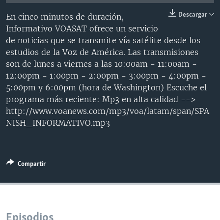
MULTIMEDIA
VENEZUELA
NICARAGUA
ECONOMÍA
Descargar
En cinco minutos de duración,
PROGRAMAS TV
BRASIL
ENTRETENIMIENTO Y CULTURA
VIDEOS
Informativo VOASAT ofrece un servicio
de noticias que se transmite vía satélite desde los
RADIO
TECNOLOGÍA
FOTOGRAFÍA
EL MUNDO AL DÍA
estudios de la Voz de América. Las transmisiones
DIRECT
DEPORTES
AUDIOS
FORO INTERAMERICANO
AVANCE INFORMATIVO
son de lunes a viernes a las 10:00am - 11:00am -
12:00pm - 1:00pm - 2:00pm - 3:00pm - 4:00pm -
DOCUMENTALES DE LA VOA
CIENCIA Y SALUD
VISIÓN 360
AUDIONOTICIAS
5:00pm y 6:00pm (hora de Washington) Escuche el
LAS CLAVES
BUENOS DÍAS AMÉRICA
programa más reciente: Mp3 en alta calidad -->
Learning English
http://www.voanews.com/mp3/voa/latam/span/SPA
PANORAMA
ESTADOS UNIDOS AL DÍA
NISH_INFORMATIVO.mp3
SÍGANOS
EL MUNDO AL DÍA [RADIO]
FORO [RADIO]
Compartir
DEPORTIVO INTERNACIONAL
Idiomas
NOTA ECONÓMICA
ENTRETENIMIENTO
Episodios