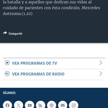
la batalla y a aquellos que dedican sus vidas al
MULTIMEDIA
VENEZUELA
NICARAGUA
ECONOMÍA
cuidado de pacientes con ésta condición. Mercedes
PROGRAMAS TV
BRASIL
ENTRETENIMIENTO Y CULTURA
VIDEOS
Antezana.(1.20)
RADIO
TECNOLOGÍA
FOTOGRAFÍA
EL MUNDO AL DÍA
DIRECT
DEPORTES
AUDIOS
FORO INTERAMERICANO
AVANCE INFORMATIVO
Compartir
DOCUMENTALES DE LA VOA
CIENCIA Y SALUD
VISIÓN 360
AUDIONOTICIAS
LAS CLAVES
BUENOS DÍAS AMÉRICA
Learning English
PANORAMA
ESTADOS UNIDOS AL DÍA
VEA PROGRAMAS DE TV
SÍGANOS
EL MUNDO AL DÍA [RADIO]
FORO [RADIO]
VEA PROGRAMAS DE RADIO
DEPORTIVO INTERNACIONAL
Idiomas
NOTA ECONÓMICA
SÍGANOS
ENTRETENIMIENTO