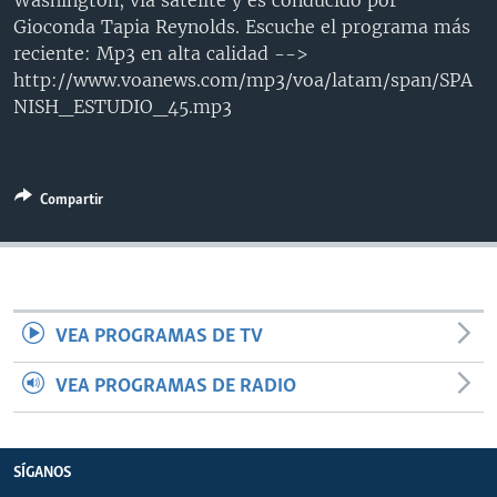
Washington, vía satélite y es conducido por
MULTIMEDIA
VENEZUELA
NICARAGUA
ECONOMÍA
Gioconda Tapia Reynolds. Escuche el programa más
reciente: Mp3 en alta calidad -->
PROGRAMAS TV
BRASIL
ENTRETENIMIENTO Y CULTURA
VIDEOS
http://www.voanews.com/mp3/voa/latam/span/SPA
RADIO
TECNOLOGÍA
FOTOGRAFÍA
EL MUNDO AL DÍA
NISH_ESTUDIO_45.mp3
DIRECT
DEPORTES
AUDIOS
FORO INTERAMERICANO
AVANCE INFORMATIVO
DOCUMENTALES DE LA VOA
CIENCIA Y SALUD
VISIÓN 360
AUDIONOTICIAS
Compartir
LAS CLAVES
BUENOS DÍAS AMÉRICA
Learning English
PANORAMA
ESTADOS UNIDOS AL DÍA
SÍGANOS
EL MUNDO AL DÍA [RADIO]
VEA PROGRAMAS DE TV
FORO [RADIO]
DEPORTIVO INTERNACIONAL
VEA PROGRAMAS DE RADIO
Idiomas
NOTA ECONÓMICA
ENTRETENIMIENTO
SÍGANOS