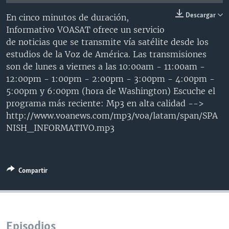
MULTIMEDIA
VENEZUELA
NICARAGUA
ECONOMÍA
Descargar
En cinco minutos de duración,
PROGRAMAS TV
BRASIL
ENTRETENIMIENTO Y CULTURA
VIDEOS
Informativo VOASAT ofrece un servicio
de noticias que se transmite vía satélite desde los
RADIO
TECNOLOGÍA
FOTOGRAFÍA
EL MUNDO AL DÍA
estudios de la Voz de América. Las transmisiones
DIRECT
DEPORTES
AUDIOS
FORO INTERAMERICANO
AVANCE INFORMATIVO
son de lunes a viernes a las 10:00am - 11:00am -
12:00pm - 1:00pm - 2:00pm - 3:00pm - 4:00pm -
DOCUMENTALES DE LA VOA
CIENCIA Y SALUD
VISIÓN 360
AUDIONOTICIAS
5:00pm y 6:00pm (hora de Washington) Escuche el
LAS CLAVES
BUENOS DÍAS AMÉRICA
programa más reciente: Mp3 en alta calidad -->
Learning English
http://www.voanews.com/mp3/voa/latam/span/SPA
PANORAMA
ESTADOS UNIDOS AL DÍA
NISH_INFORMATIVO.mp3
SÍGANOS
EL MUNDO AL DÍA [RADIO]
FORO [RADIO]
Compartir
DEPORTIVO INTERNACIONAL
Idiomas
NOTA ECONÓMICA
ENTRETENIMIENTO
Episodios