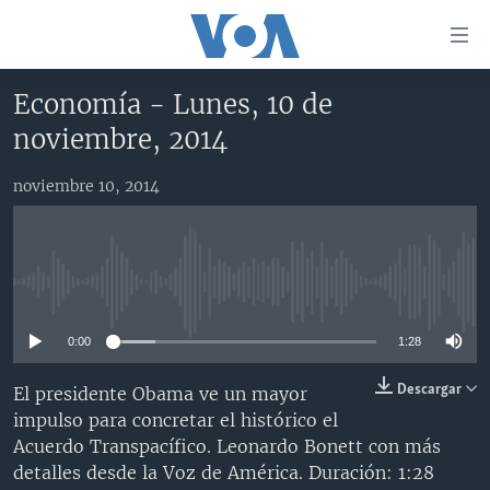
Enlaces
para
accesibilidad
Economía - Lunes, 10 de
Salte
AMÉRICA DEL NORTE
noviembre, 2014
al
ELECCIONES EEUU 2024
EEUU
contenido
noviembre 10, 2014
principal
VOA VERIFICA
MÉXICO
ELECCIONES EEUU
Salte
AMÉRICA LATINA
HAITÍ
VOTO DIVIDIDO
VOA VERIFICA UCRANIA/RUSIA
al
navegador
CHINA EN AMÉRICA LATINA
VOA VERIFICA INMIGRACIÓN
ARGENTINA
No media source currently available
principal
CENTROAMÉRICA
VOA VERIFICA AMÉRICA LATINA
BOLIVIA
Salte
0:00
1:28
a
OTRAS SECCIONES
COLOMBIA
COSTA RICA
búsqueda
ESPECIALES DE LA VOA
CHILE
EL SALVADOR
INMIGRACIÓN
Descargar
El presidente Obama ve un mayor
impulso para concretar el histórico el
LIBERTAD DE PRENSA
PERÚ
GUATEMALA
LIBERTAD DE PRENSA
Acuerdo Transpacífico. Leonardo Bonett con más
UCRANIA
ECUADOR
HONDURAS
MUNDO
detalles desde la Voz de América. Duración: 1:28