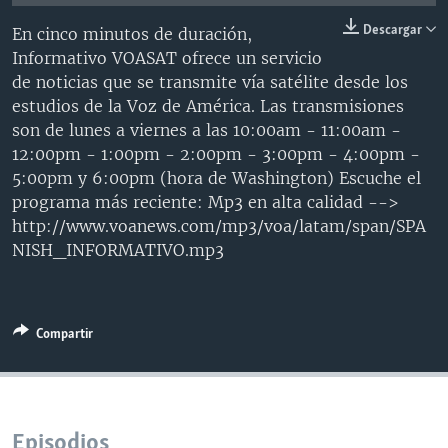
MULTIMEDIA
VENEZUELA
NICARAGUA
ECONOMÍA
Descargar
En cinco minutos de duración,
PROGRAMAS TV
BRASIL
ENTRETENIMIENTO Y CULTURA
VIDEOS
Informativo VOASAT ofrece un servicio
de noticias que se transmite vía satélite desde los
RADIO
TECNOLOGÍA
FOTOGRAFÍA
EL MUNDO AL DÍA
estudios de la Voz de América. Las transmisiones
DIRECT
DEPORTES
AUDIOS
FORO INTERAMERICANO
AVANCE INFORMATIVO
son de lunes a viernes a las 10:00am - 11:00am -
12:00pm - 1:00pm - 2:00pm - 3:00pm - 4:00pm -
DOCUMENTALES DE LA VOA
CIENCIA Y SALUD
VISIÓN 360
AUDIONOTICIAS
5:00pm y 6:00pm (hora de Washington) Escuche el
LAS CLAVES
BUENOS DÍAS AMÉRICA
programa más reciente: Mp3 en alta calidad -->
Learning English
http://www.voanews.com/mp3/voa/latam/span/SPA
PANORAMA
ESTADOS UNIDOS AL DÍA
NISH_INFORMATIVO.mp3
SÍGANOS
EL MUNDO AL DÍA [RADIO]
FORO [RADIO]
Compartir
DEPORTIVO INTERNACIONAL
Idiomas
NOTA ECONÓMICA
ENTRETENIMIENTO
Episodios