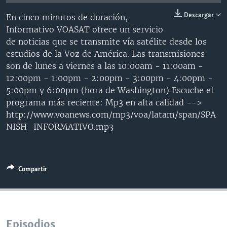
MULTIMEDIA
VENEZUELA
NICARAGUA
ECONOMÍA
Descargar
En cinco minutos de duración,
PROGRAMAS TV
BRASIL
ENTRETENIMIENTO Y CULTURA
VIDEOS
Informativo VOASAT ofrece un servicio
de noticias que se transmite vía satélite desde los
RADIO
TECNOLOGÍA
FOTOGRAFÍA
EL MUNDO AL DÍA
estudios de la Voz de América. Las transmisiones
DIRECT
DEPORTES
AUDIOS
FORO INTERAMERICANO
AVANCE INFORMATIVO
son de lunes a viernes a las 10:00am - 11:00am -
12:00pm - 1:00pm - 2:00pm - 3:00pm - 4:00pm -
DOCUMENTALES DE LA VOA
CIENCIA Y SALUD
VISIÓN 360
AUDIONOTICIAS
5:00pm y 6:00pm (hora de Washington) Escuche el
LAS CLAVES
BUENOS DÍAS AMÉRICA
programa más reciente: Mp3 en alta calidad -->
Learning English
http://www.voanews.com/mp3/voa/latam/span/SPA
PANORAMA
ESTADOS UNIDOS AL DÍA
NISH_INFORMATIVO.mp3
SÍGANOS
EL MUNDO AL DÍA [RADIO]
FORO [RADIO]
Compartir
DEPORTIVO INTERNACIONAL
Idiomas
NOTA ECONÓMICA
ENTRETENIMIENTO
Episodios