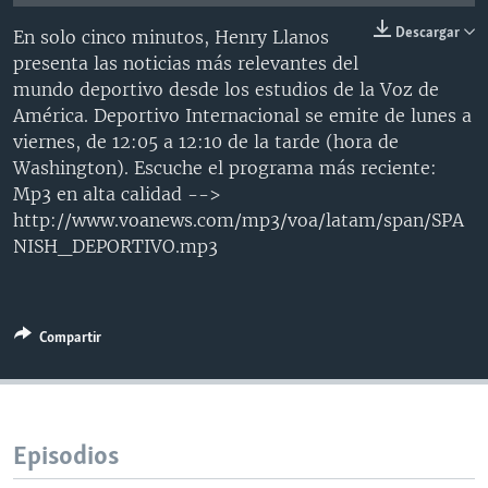
MULTIMEDIA
VENEZUELA
NICARAGUA
ECONOMÍA
Descargar
En solo cinco minutos, Henry Llanos
PROGRAMAS TV
BRASIL
ENTRETENIMIENTO Y CULTURA
VIDEOS
presenta las noticias más relevantes del
mundo deportivo desde los estudios de la Voz de
RADIO
TECNOLOGÍA
FOTOGRAFÍA
EL MUNDO AL DÍA
América. Deportivo Internacional se emite de lunes a
DIRECT
DEPORTES
AUDIOS
FORO INTERAMERICANO
AVANCE INFORMATIVO
viernes, de 12:05 a 12:10 de la tarde (hora de
Washington). Escuche el programa más reciente:
DOCUMENTALES DE LA VOA
CIENCIA Y SALUD
VISIÓN 360
AUDIONOTICIAS
Mp3 en alta calidad -->
LAS CLAVES
BUENOS DÍAS AMÉRICA
http://www.voanews.com/mp3/voa/latam/span/SPA
Learning English
NISH_DEPORTIVO.mp3
PANORAMA
ESTADOS UNIDOS AL DÍA
SÍGANOS
EL MUNDO AL DÍA [RADIO]
FORO [RADIO]
Compartir
DEPORTIVO INTERNACIONAL
Idiomas
NOTA ECONÓMICA
ENTRETENIMIENTO
Episodios