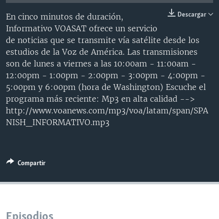
MULTIMEDIA
VENEZUELA
NICARAGUA
ECONOMÍA
Descargar
En cinco minutos de duración,
PROGRAMAS TV
BRASIL
ENTRETENIMIENTO Y CULTURA
VIDEOS
Informativo VOASAT ofrece un servicio
de noticias que se transmite vía satélite desde los
RADIO
TECNOLOGÍA
FOTOGRAFÍA
EL MUNDO AL DÍA
estudios de la Voz de América. Las transmisiones
DIRECT
DEPORTES
AUDIOS
FORO INTERAMERICANO
AVANCE INFORMATIVO
son de lunes a viernes a las 10:00am - 11:00am -
12:00pm - 1:00pm - 2:00pm - 3:00pm - 4:00pm -
DOCUMENTALES DE LA VOA
CIENCIA Y SALUD
VISIÓN 360
AUDIONOTICIAS
5:00pm y 6:00pm (hora de Washington) Escuche el
LAS CLAVES
BUENOS DÍAS AMÉRICA
programa más reciente: Mp3 en alta calidad -->
Learning English
http://www.voanews.com/mp3/voa/latam/span/SPA
PANORAMA
ESTADOS UNIDOS AL DÍA
NISH_INFORMATIVO.mp3
SÍGANOS
EL MUNDO AL DÍA [RADIO]
FORO [RADIO]
Compartir
DEPORTIVO INTERNACIONAL
Idiomas
NOTA ECONÓMICA
ENTRETENIMIENTO
Episodios