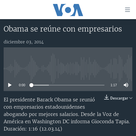
Enlaces
para
accesibilidad
Obama se reúne con empresarios
Salte
AMÉRICA DEL NORTE
al
diciembre 03, 2014
ELECCIONES EEUU 2024
EEUU
contenido
principal
VOA VERIFICA
MÉXICO
ELECCIONES EEUU
Salte
AMÉRICA LATINA
HAITÍ
VOTO DIVIDIDO
VOA VERIFICA UCRANIA/RUSIA
al
No media source currently available
navegador
CHINA EN AMÉRICA LATINA
VOA VERIFICA INMIGRACIÓN
ARGENTINA
principal
0:00
1:17
CENTROAMÉRICA
VOA VERIFICA AMÉRICA LATINA
BOLIVIA
Salte
a
OTRAS SECCIONES
COLOMBIA
COSTA RICA
Descargar
El presidente Barack Obama se reunió
búsqueda
con empresarios estadounidenses
ESPECIALES DE LA VOA
CHILE
EL SALVADOR
INMIGRACIÓN
abogando por mejores salarios. Desde la Voz de
LIBERTAD DE PRENSA
PERÚ
GUATEMALA
LIBERTAD DE PRENSA
América en Washington DC informa Gioconda Tapia.
Duración: 1:16 (12.03.14)
UCRANIA
ECUADOR
HONDURAS
MUNDO