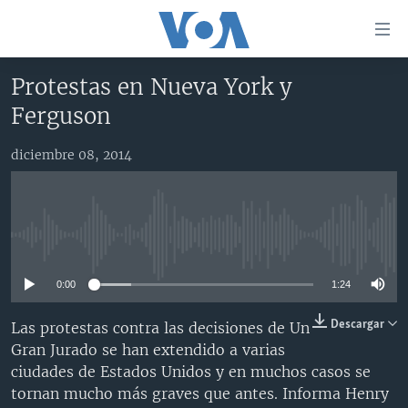
Enlaces
para
accesibilidad
Protestas en Nueva York y
Salte
AMÉRICA DEL NORTE
Ferguson
al
ELECCIONES EEUU 2024
EEUU
contenido
diciembre 08, 2014
principal
VOA VERIFICA
MÉXICO
ELECCIONES EEUU
Salte
AMÉRICA LATINA
HAITÍ
VOTO DIVIDIDO
VOA VERIFICA UCRANIA/RUSIA
al
navegador
CHINA EN AMÉRICA LATINA
VOA VERIFICA INMIGRACIÓN
ARGENTINA
No media source currently available
principal
CENTROAMÉRICA
VOA VERIFICA AMÉRICA LATINA
BOLIVIA
Salte
0:00
1:24
a
OTRAS SECCIONES
COLOMBIA
COSTA RICA
búsqueda
ESPECIALES DE LA VOA
CHILE
EL SALVADOR
INMIGRACIÓN
Descargar
Las protestas contra las decisiones de Un
Gran Jurado se han extendido a varias
LIBERTAD DE PRENSA
PERÚ
GUATEMALA
LIBERTAD DE PRENSA
ciudades de Estados Unidos y en muchos casos se
UCRANIA
ECUADOR
HONDURAS
MUNDO
tornan mucho más graves que antes. Informa Henry