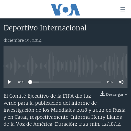
Enlaces
para
accesibilidad
Deportivo Internacional
Salte
AMÉRICA DEL NORTE
al
diciembre 19, 2014
ELECCIONES EEUU 2024
EEUU
contenido
principal
VOA VERIFICA
MÉXICO
ELECCIONES EEUU
Salte
AMÉRICA LATINA
HAITÍ
VOTO DIVIDIDO
VOA VERIFICA UCRANIA/RUSIA
al
No media source currently available
navegador
CHINA EN AMÉRICA LATINA
VOA VERIFICA INMIGRACIÓN
ARGENTINA
principal
0:00
1:16
CENTROAMÉRICA
VOA VERIFICA AMÉRICA LATINA
BOLIVIA
Salte
a
OTRAS SECCIONES
COLOMBIA
COSTA RICA
Descargar
El Comité Ejecutivo de la FIFA dio luz
búsqueda
verde para la publicación del informe de
ESPECIALES DE LA VOA
CHILE
EL SALVADOR
INMIGRACIÓN
investigación de los Mundiales 2018 y 2022 en Rusia
LIBERTAD DE PRENSA
PERÚ
GUATEMALA
LIBERTAD DE PRENSA
y en Catar, respectivamente. Informa Henry Llanos
de la Voz de América. Duración: 1:22 min. 12/18/14
UCRANIA
ECUADOR
HONDURAS
MUNDO