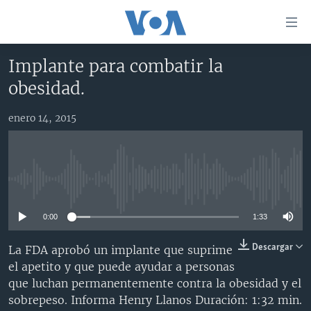
Enlaces
para
accesibilidad
Implante para combatir la
Salte
AMÉRICA DEL NORTE
obesidad.
al
ELECCIONES EEUU 2024
EEUU
contenido
enero 14, 2015
principal
VOA VERIFICA
MÉXICO
ELECCIONES EEUU
Salte
AMÉRICA LATINA
HAITÍ
VOTO DIVIDIDO
VOA VERIFICA UCRANIA/RUSIA
al
navegador
CHINA EN AMÉRICA LATINA
VOA VERIFICA INMIGRACIÓN
ARGENTINA
No media source currently available
principal
CENTROAMÉRICA
VOA VERIFICA AMÉRICA LATINA
BOLIVIA
Salte
0:00
1:33
a
OTRAS SECCIONES
COLOMBIA
COSTA RICA
búsqueda
ESPECIALES DE LA VOA
CHILE
EL SALVADOR
INMIGRACIÓN
Descargar
La FDA aprobó un implante que suprime
el apetito y que puede ayudar a personas
LIBERTAD DE PRENSA
PERÚ
GUATEMALA
LIBERTAD DE PRENSA
que luchan permanentemente contra la obesidad y el
UCRANIA
ECUADOR
HONDURAS
MUNDO
sobrepeso. Informa Henry Llanos Duración: 1:32 min.