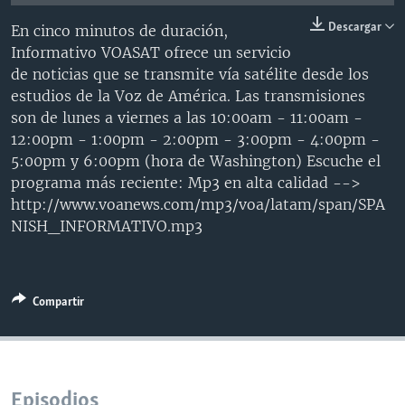
MULTIMEDIA
VENEZUELA
NICARAGUA
ECONOMÍA
Descargar
En cinco minutos de duración,
PROGRAMAS TV
BRASIL
ENTRETENIMIENTO Y CULTURA
VIDEOS
Informativo VOASAT ofrece un servicio
de noticias que se transmite vía satélite desde los
RADIO
TECNOLOGÍA
FOTOGRAFÍA
EL MUNDO AL DÍA
estudios de la Voz de América. Las transmisiones
DIRECT
DEPORTES
AUDIOS
FORO INTERAMERICANO
AVANCE INFORMATIVO
son de lunes a viernes a las 10:00am - 11:00am -
12:00pm - 1:00pm - 2:00pm - 3:00pm - 4:00pm -
DOCUMENTALES DE LA VOA
CIENCIA Y SALUD
VISIÓN 360
AUDIONOTICIAS
5:00pm y 6:00pm (hora de Washington) Escuche el
LAS CLAVES
BUENOS DÍAS AMÉRICA
programa más reciente: Mp3 en alta calidad -->
Learning English
http://www.voanews.com/mp3/voa/latam/span/SPA
PANORAMA
ESTADOS UNIDOS AL DÍA
NISH_INFORMATIVO.mp3
SÍGANOS
EL MUNDO AL DÍA [RADIO]
FORO [RADIO]
Compartir
DEPORTIVO INTERNACIONAL
Idiomas
NOTA ECONÓMICA
ENTRETENIMIENTO
Episodios