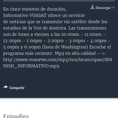
MULTIMEDIA
VENEZUELA
NICARAGUA
ECONOMÍA
Descargar
En cinco minutos de duración,
PROGRAMAS TV
BRASIL
ENTRETENIMIENTO Y CULTURA
VIDEOS
Informativo VOASAT ofrece un servicio
de noticias que se transmite vía satélite desde los
RADIO
TECNOLOGÍA
FOTOGRAFÍA
EL MUNDO AL DÍA
estudios de la Voz de América. Las transmisiones
DIRECT
DEPORTES
AUDIOS
FORO INTERAMERICANO
AVANCE INFORMATIVO
son de lunes a viernes a las 10:00am - 11:00am -
12:00pm - 1:00pm - 2:00pm - 3:00pm - 4:00pm -
DOCUMENTALES DE LA VOA
CIENCIA Y SALUD
VISIÓN 360
AUDIONOTICIAS
5:00pm y 6:00pm (hora de Washington) Escuche el
LAS CLAVES
BUENOS DÍAS AMÉRICA
programa más reciente: Mp3 en alta calidad -->
Learning English
http://www.voanews.com/mp3/voa/latam/span/SPA
PANORAMA
ESTADOS UNIDOS AL DÍA
NISH_INFORMATIVO.mp3
SÍGANOS
EL MUNDO AL DÍA [RADIO]
FORO [RADIO]
Compartir
DEPORTIVO INTERNACIONAL
Idiomas
NOTA ECONÓMICA
ENTRETENIMIENTO
Episodios