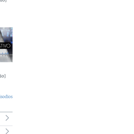
io]
io]
isodios