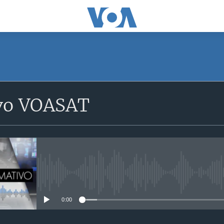
SUSCRÍBETE
vo VOASAT
Suscríbase
No media source currently avail
0:00