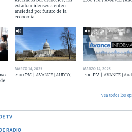
Afectados por aranceles, los
4:00 PM | AVANCE [Aud
estadounidenses sienten
ansiedad por futuro de la
economía
MARZO 14, 2025
MARZO 14, 2025
oyo
2:00 PM | AVANCE [AUDIO]
1:00 PM | AVANCE [Aud
 de
Vea todos los ep
DE TV
DE RADIO