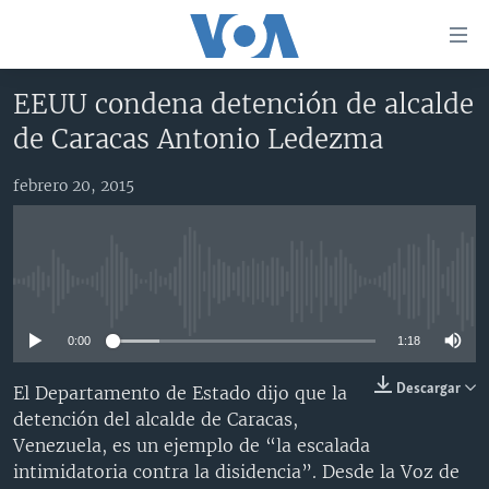
Enlaces
para
accesibilidad
EEUU condena detención de alcalde
Salte
AMÉRICA DEL NORTE
de Caracas Antonio Ledezma
al
ELECCIONES EEUU 2024
EEUU
contenido
febrero 20, 2015
principal
VOA VERIFICA
MÉXICO
ELECCIONES EEUU
Salte
AMÉRICA LATINA
HAITÍ
VOTO DIVIDIDO
VOA VERIFICA UCRANIA/RUSIA
al
navegador
CHINA EN AMÉRICA LATINA
VOA VERIFICA INMIGRACIÓN
ARGENTINA
No media source currently available
principal
CENTROAMÉRICA
VOA VERIFICA AMÉRICA LATINA
BOLIVIA
Salte
0:00
1:18
a
OTRAS SECCIONES
COLOMBIA
COSTA RICA
búsqueda
ESPECIALES DE LA VOA
CHILE
EL SALVADOR
INMIGRACIÓN
Descargar
El Departamento de Estado dijo que la
detención del alcalde de Caracas,
LIBERTAD DE PRENSA
PERÚ
GUATEMALA
LIBERTAD DE PRENSA
Venezuela, es un ejemplo de “la escalada
UCRANIA
ECUADOR
HONDURAS
MUNDO
intimidatoria contra la disidencia”. Desde la Voz de