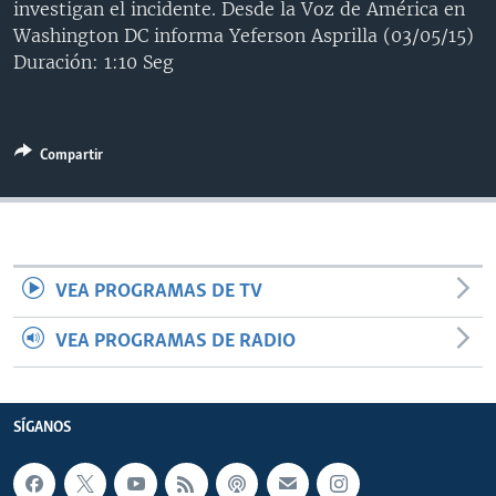
investigan el incidente. Desde la Voz de América en
MULTIMEDIA
VENEZUELA
NICARAGUA
ECONOMÍA
Washington DC informa Yeferson Asprilla (03/05/15)
PROGRAMAS TV
BRASIL
ENTRETENIMIENTO Y CULTURA
VIDEOS
Duración: 1:10 Seg
RADIO
TECNOLOGÍA
FOTOGRAFÍA
EL MUNDO AL DÍA
DIRECT
DEPORTES
AUDIOS
FORO INTERAMERICANO
AVANCE INFORMATIVO
Compartir
DOCUMENTALES DE LA VOA
CIENCIA Y SALUD
VISIÓN 360
AUDIONOTICIAS
LAS CLAVES
BUENOS DÍAS AMÉRICA
Learning English
PANORAMA
ESTADOS UNIDOS AL DÍA
VEA PROGRAMAS DE TV
SÍGANOS
EL MUNDO AL DÍA [RADIO]
FORO [RADIO]
VEA PROGRAMAS DE RADIO
DEPORTIVO INTERNACIONAL
Idiomas
NOTA ECONÓMICA
SÍGANOS
ENTRETENIMIENTO