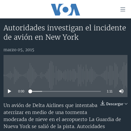
Enlaces
para
accesibilidad
Autoridades investigan el incidente
Salte
AMÉRICA DEL NORTE
de avión en New York
al
ELECCIONES EEUU 2024
EEUU
contenido
marzo 05, 2015
principal
VOA VERIFICA
MÉXICO
ELECCIONES EEUU
Salte
AMÉRICA LATINA
HAITÍ
VOTO DIVIDIDO
VOA VERIFICA UCRANIA/RUSIA
al
navegador
CHINA EN AMÉRICA LATINA
VOA VERIFICA INMIGRACIÓN
ARGENTINA
No media source currently available
principal
CENTROAMÉRICA
VOA VERIFICA AMÉRICA LATINA
BOLIVIA
Salte
0:00
1:11
a
OTRAS SECCIONES
COLOMBIA
COSTA RICA
búsqueda
ESPECIALES DE LA VOA
CHILE
EL SALVADOR
INMIGRACIÓN
Descargar
Un avión de Delta Airlines que intentaba
aterrizar en medio de una tormenta
LIBERTAD DE PRENSA
PERÚ
GUATEMALA
LIBERTAD DE PRENSA
moderada de nieve en el aeropuerto La Guardia de
UCRANIA
ECUADOR
HONDURAS
MUNDO
Nueva York se salió de la pista. Autoridades