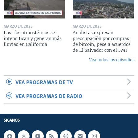
MARZO 14, 2025
MARZO 14, 2025
Los ríos atmosféricos se
Analistas expresan
intensifican y generan más
preocupación por compras
lluvias en California
de bitcoin, pese a acuerdos
de El Salvador con el FMI
Vea todos los episodios
VEA PROGRAMAS DE TV
VEA PROGRAMAS DE RADIO
SÍGANOS