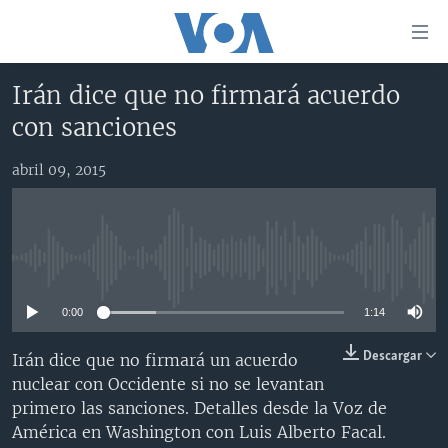
Enlaces
para
accesibilidad
Irán dice que no firmará acuerdo
Salte
AMÉRICA DEL NORTE
con sanciones
al
ELECCIONES EEUU 2024
EEUU
contenido
abril 09, 2015
principal
VOA VERIFICA
MÉXICO
ELECCIONES EEUU
Salte
AMÉRICA LATINA
HAITÍ
VOTO DIVIDIDO
VOA VERIFICA UCRANIA/RUSIA
al
navegador
CHINA EN AMÉRICA LATINA
VOA VERIFICA INMIGRACIÓN
ARGENTINA
No media source currently available
principal
CENTROAMÉRICA
VOA VERIFICA AMÉRICA LATINA
BOLIVIA
Salte
0:00
1:14
a
OTRAS SECCIONES
COLOMBIA
COSTA RICA
búsqueda
ESPECIALES DE LA VOA
CHILE
EL SALVADOR
INMIGRACIÓN
Descargar
Irán dice que no firmará un acuerdo
nuclear con Occidente si no se levantan
LIBERTAD DE PRENSA
PERÚ
GUATEMALA
LIBERTAD DE PRENSA
primero las sanciones. Detalles desde la Voz de
UCRANIA
ECUADOR
HONDURAS
MUNDO
América en Washington con Luis Alberto Facal.