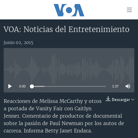
Enlaces
para
accesibilidad
VOA: Noticias del Entretenimiento
Salte
AMÉRICA DEL NORTE
al
junio 02, 2015
ELECCIONES EEUU 2024
EEUU
contenido
principal
VOA VERIFICA
MÉXICO
ELECCIONES EEUU
Salte
AMÉRICA LATINA
HAITÍ
VOTO DIVIDIDO
VOA VERIFICA UCRANIA/RUSIA
al
No media source currently available
navegador
CHINA EN AMÉRICA LATINA
VOA VERIFICA INMIGRACIÓN
ARGENTINA
principal
0:00
1:37
CENTROAMÉRICA
VOA VERIFICA AMÉRICA LATINA
BOLIVIA
Salte
a
OTRAS SECCIONES
COLOMBIA
COSTA RICA
Descargar
Reacciones de Melissa McCarthy y otros
búsqueda
a portada de Vanity Fair con Caitlyn
ESPECIALES DE LA VOA
CHILE
EL SALVADOR
INMIGRACIÓN
Jenner. Comentario de productor de documental
LIBERTAD DE PRENSA
PERÚ
GUATEMALA
LIBERTAD DE PRENSA
sobre la pasión de Paul Newman por los autos de
carrera. Informa Betty Janet Endara.
UCRANIA
ECUADOR
HONDURAS
MUNDO